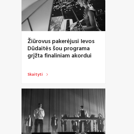
Žiūrovus pakerėjusi Ievos
Dūdaitės šou programa
grįžta finaliniam akordui
Skaityti