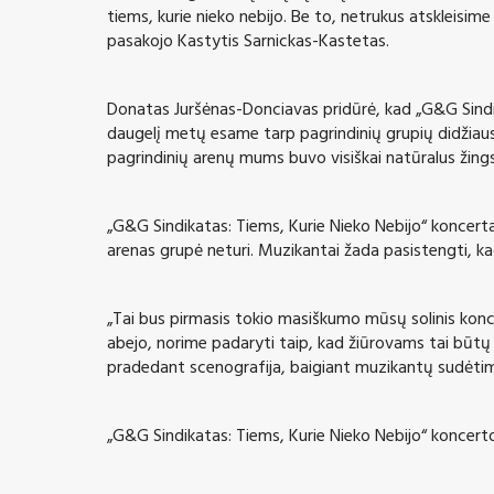
tiems, kurie nieko nebijo. Be to, netrukus atskleisi
pasakojo Kastytis Sarnickas-Kastetas.
Donatas Juršėnas-Donciavas pridūrė, kad „G&G Sindika
daugelį metų esame tarp pagrindinių grupių didžiaus
pagrindinių arenų mums buvo visiškai natūralus žingsni
„G&G Sindikatas: Tiems, Kurie Nieko Nebijo“ koncertas 
arenas grupė neturi. Muzikantai žada pasistengti, kad
„Tai bus pirmasis tokio masiškumo mūsų solinis konce
abejo, norime padaryti taip, kad žiūrovams tai būtų n
pradedant scenografija, baigiant muzikantų sudėtimi
„G&G Sindikatas: Tiems, Kurie Nieko Nebijo“ koncerto b