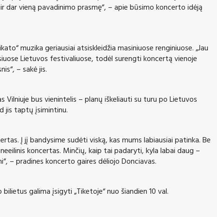
me ir dar vieną pavadinimo prasmę“, – apie būsimo koncerto idėją
to“ muzika geriausiai atsiskleidžia masiniuose renginiuose. „Jau
iuose Lietuvos festivaliuose, todėl surengti koncertą vienoje
s“, – sakė jis.
Vilniuje bus vienintelis – planų iškeliauti su turu po Lietuvos
 jis taptų įsimintinu.
rtas. Į jį bandysime sudėti viską, kas mums labiausiai patinka. Be
eeilinis koncertas. Minčių, kaip tai padaryti, kyla labai daug –
“, – pradines koncerto gaires dėliojo Donciavas.
ilietus galima įsigyti „Tiketoje“ nuo šiandien 10 val.