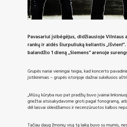
Pavasariui įsibėgėjus, didžiausioje Vilniaus 
rankų ir aidės šiurpuliuką keliantis „Išvien
balandžio 1 dieną „Siemens“ arenoje surengs
Grupės nariai vieningai teigia, kad koncerto pavadi
įsitikinimais – grupės istorijoje dažnai sukėlusios aštri
„Mūsų kūryba nuo pat pradžių buvo įvairiai linksni
griežtai atsisakydavome groti pagal fonogramą, arba 
dėl laisvai skleidžiamos ir necenzūruotos kalbos nep
Tačiau daug žmonių visą tą laiką buvo su mumis, nes 