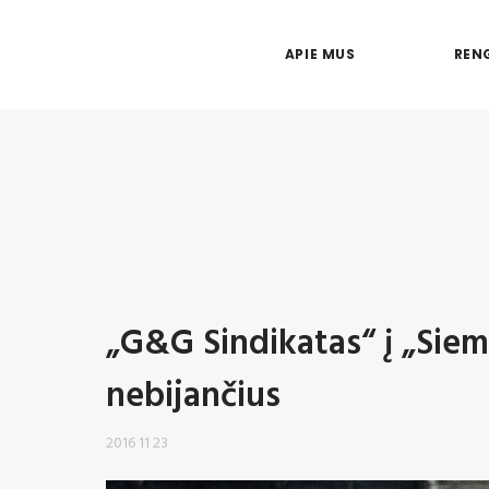
APIE MUS
RENG
„G&G Sindikatas“ į „Sie
nebijančius
2016 11 23