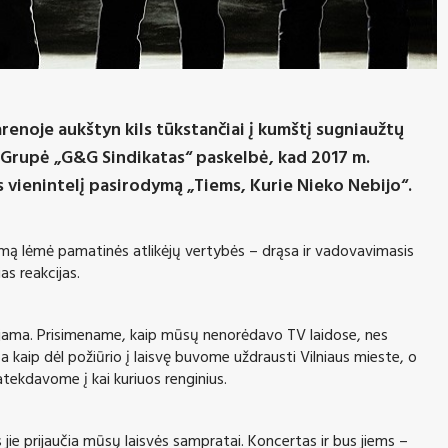
arenoje aukštyn kils tūkstančiai į kumštį sugniaužtų
!“. Grupė „G&G Sindikatas“ paskelbė, kad 2017 m.
 vienintelį pasirodymą „Tiems, Kurie Nieko Nebijo“.
nimą lėmė pamatinės atlikėjų vertybės – drąsa ir vadovavimasis
as reakcijas.
uojama. Prisimename, kaip mūsų nenorėdavo TV laidose, nes
kaip dėl požiūrio į laisvę buvome uždrausti Vilniaus mieste, o
atekdavome į kai kuriuos renginius.
jie prijaučia mūsų laisvės sampratai. Koncertas ir bus jiems –